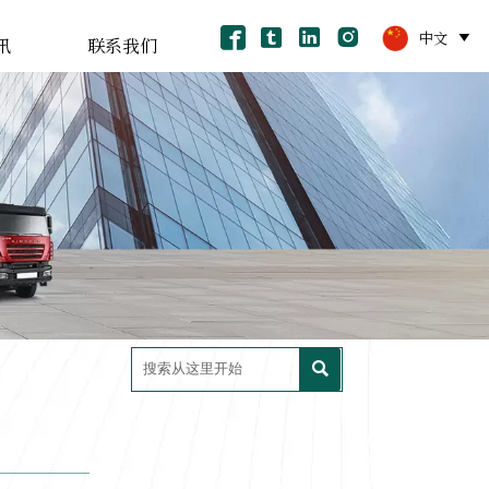




中文

讯
联系我们
