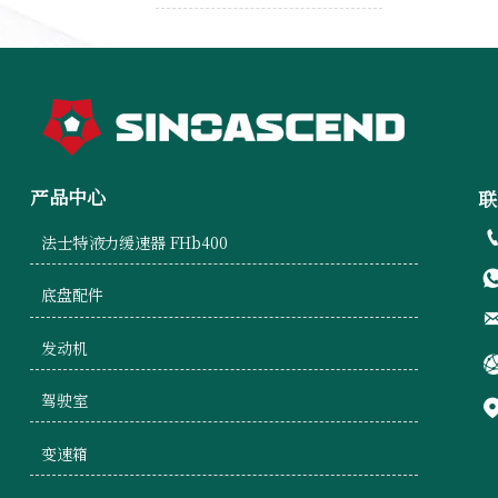
产品中心
联
法士特液力缓速器 FHb400
底盘配件
发动机
驾驶室
变速箱