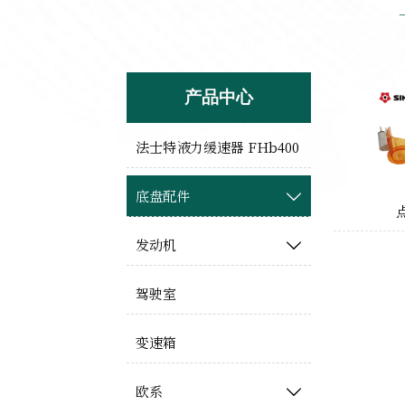
产品中心
法士特液力缓速器 FHb400
底盘配件

发动机

驾驶室
变速箱
欧系
