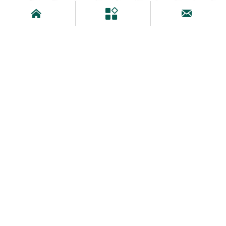


