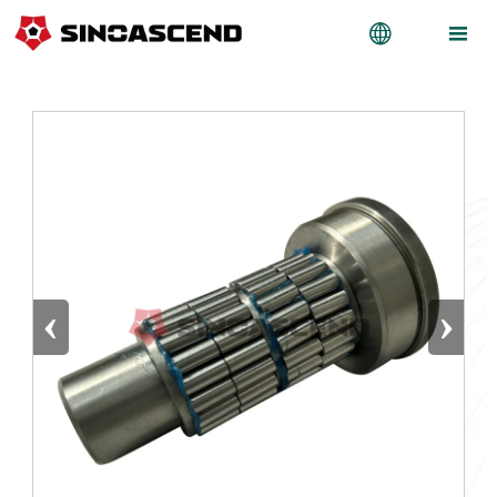


‹
›