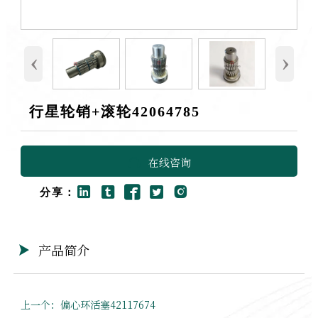
‹
›
行星轮销+滚轮42064785
在线咨询






分享：
产品简介

上一个：
偏心环活塞42117674